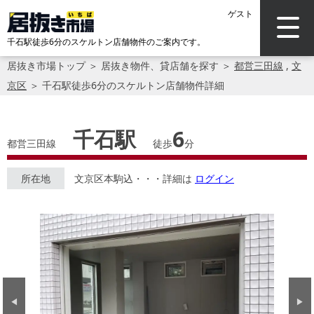
ゲスト
千石駅徒歩6分のスケルトン店舗物件のご案内です。
居抜き市場トップ
＞
居抜き物件、貸店舗を探す
＞
都営三田線
,
文
京区
＞
千石駅徒歩6分のスケルトン店舗物件詳細
千石駅
6
都営三田線
徒歩
分
所在地
文京区本駒込・・・詳細は
ログイン
Previous
Next