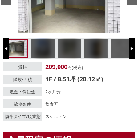
Previous
Next
209,000
賃料
円(税込)
1F / 8.51坪 (28.12㎡)
階数/面積
敷金・保証金
2ヶ月分
飲食条件
飲食可
物件タイプ/現業態
スケルトン