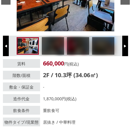
Previous
Next
660,000
賃料
円(税込)
2F / 10.3坪 (34.06㎡)
階数/面積
敷金・保証金
-
造作代金
1,870,000円(税込)
飲食条件
重飲食可
物件タイプ/現業態
居抜き / 中華料理