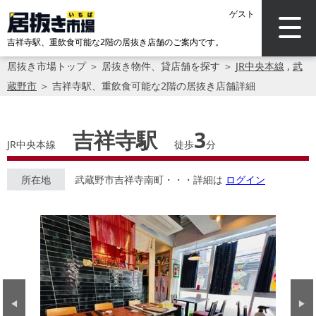
ゲスト
吉祥寺駅、重飲食可能な2階の居抜き店舗のご案内です。
居抜き市場トップ
＞
居抜き物件、貸店舗を探す
＞
JR中央本線
,
武
蔵野市
＞
吉祥寺駅、重飲食可能な2階の居抜き店舗詳細
吉祥寺駅
3
JR中央本線
徒歩
分
所在地
武蔵野市吉祥寺南町・・・詳細は
ログイン
Previous
Next