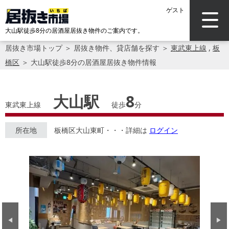
ゲスト
大山駅徒歩8分の居酒屋居抜き物件のご案内です。
居抜き市場トップ
＞
居抜き物件、貸店舗を探す
＞
東武東上線
,
板
橋区
＞
大山駅徒歩8分の居酒屋居抜き物件情報
大山駅
8
東武東上線
徒歩
分
所在地
板橋区大山東町・・・詳細は
ログイン
Previous
Next