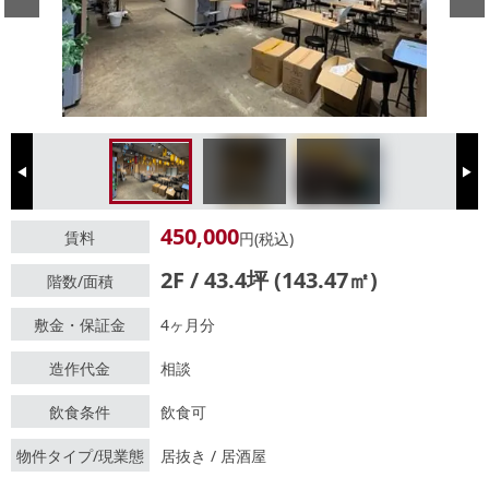
Previous
Next
450,000
賃料
円(税込)
2F / 43.4坪 (143.47㎡)
階数/面積
敷金・保証金
4ヶ月分
造作代金
相談
飲食条件
飲食可
物件タイプ/現業態
居抜き / 居酒屋