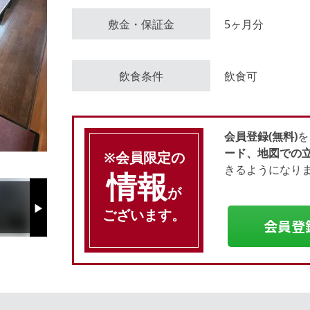
敷金・保証金
5ヶ月分
会員登録（無料）
飲食条件
飲食可
ログイン
会員登録(無料)
を
ード、地図での
※会員限定の
きるようになり
情報
が
ございます。
Next
会員登