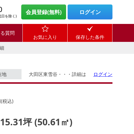
0
会員登録(無料)
ログイン
・祝日を除く)
ある質問
お気に入り
保存した条件
細
在地
大田区東雪谷・・・詳細は
ログイン
(税込)
 15.31坪 (50.61㎡)
ログイン後に
す。
物件情報の全てがご覧いただけま