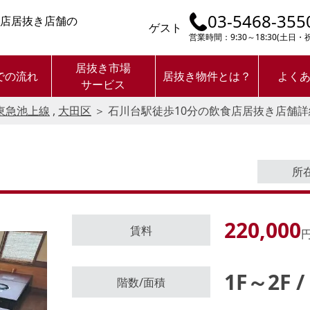
03-5468-355
食店居抜き店舗の
ゲスト
営業時間：9:30～18:30(土日
居抜き市場
での流れ
居抜き物件とは？
よく
サービス
東急池上線
,
大田区
＞
石川台駅徒歩10分の飲食店居抜き店舗詳
所
220,000
賃料
円
1F～2F /
ログイン後に
階数/面積
物件情報の全てがご覧いただけま