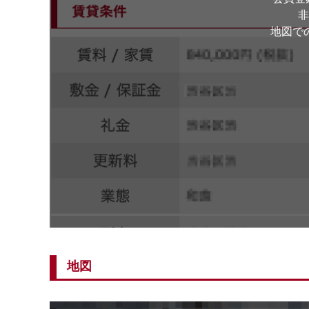
非
地図で
地図