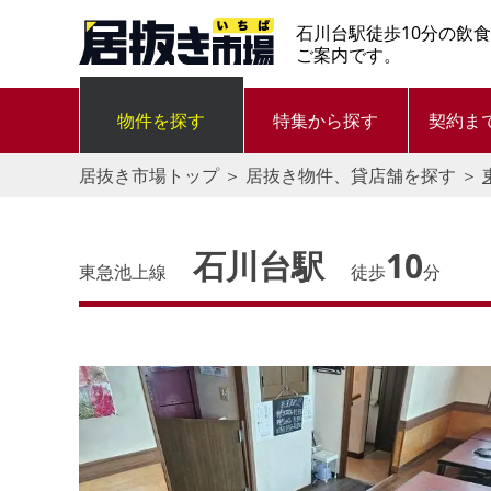
石川台駅徒歩10分の飲
ご案内です。
物件を探す
特集から探す
契約ま
居抜き市場トップ
＞
居抜き物件、貸店舗を探す
＞
石川台駅
10
東急池上線
徒歩
分
す。