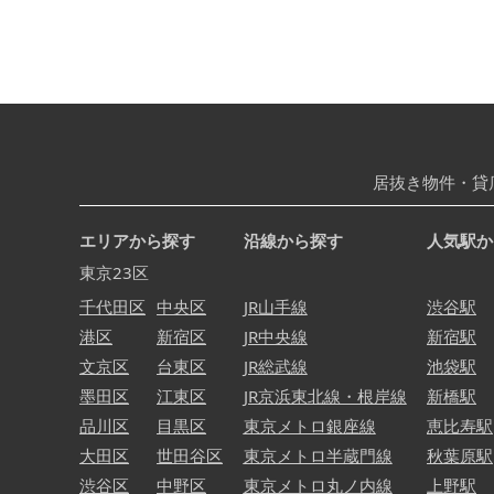
居抜き物件・貸
エリアから探す
沿線から探す
人気駅か
東京23区
千代田区
中央区
JR山手線
渋谷駅
港区
新宿区
JR中央線
新宿駅
文京区
台東区
JR総武線
池袋駅
墨田区
江東区
JR京浜東北線・根岸線
新橋駅
品川区
目黒区
東京メトロ銀座線
恵比寿駅
大田区
世田谷区
東京メトロ半蔵門線
秋葉原駅
渋谷区
中野区
東京メトロ丸ノ内線
上野駅