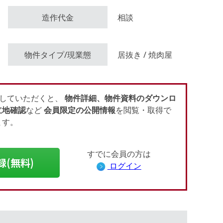
造作代金
相談
会員登録（無料）
物件タイプ/現業態
居抜き / 焼肉屋
ログイン
していただくと、
物件詳細、物件資料のダウンロ
立地確認
など
会員限定の公開情報
を閲覧・取得で
ます。
すでに会員の方は
録(無料)
ログイン