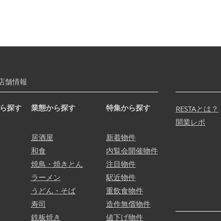
店舗情報
ら探す
業態から探す
特集から探す
RESTAとは？
開業レポ
居酒屋
新着物件
和食
内覧会開催物件
焼鳥・焼きとん
注目物件
ラーメン
駅近物件
うどん・そば
重飲食物件
寿司
造作無償物件
鉄板焼き
値下げ物件