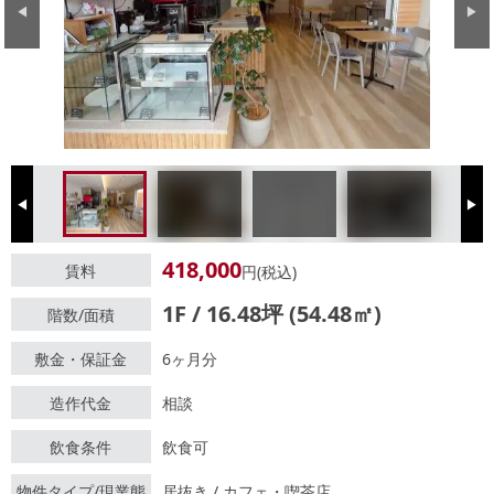
Previous
Next
Previous
Next
418,000
賃料
円(税込)
1F / 16.48坪 (54.48㎡)
階数/面積
敷金・保証金
6ヶ月分
造作代金
相談
飲食条件
飲食可
物件タイプ/現業態
居抜き / カフェ・喫茶店