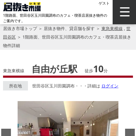
ゲスト
1階路面、世田谷区玉川田園調布のカフェ・喫茶店居抜き物件の
ご案内です。
居抜き市場トップ
＞
居抜き物件、貸店舗を探す
＞
東急東横線
,
世
田谷区
＞
1階路面、世田谷区玉川田園調布のカフェ・喫茶店居抜き
物件詳細
自由が丘駅
10
東急東横線
徒歩
分
所在地
世田谷区玉川田園調布・・・詳細は
ログイン