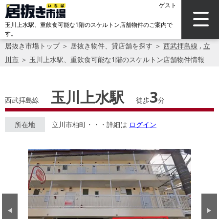
ゲスト
玉川上水駅、重飲食可能な1階のスケルトン店舗物件のご案内で
す。
居抜き市場トップ
＞
居抜き物件、貸店舗を探す
＞
西武拝島線
,
立
川市
＞
玉川上水駅、重飲食可能な1階のスケルトン店舗物件情報
玉川上水駅
3
西武拝島線
徒歩
分
所在地
立川市柏町・・・詳細は
ログイン
Previous
Next