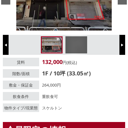
Previous
Next
132,000
賃料
円(税込)
1F / 10坪 (33.05㎡)
階数/面積
敷金・保証金
264,000円
飲食条件
重飲食可
物件タイプ/現業態
スケルトン