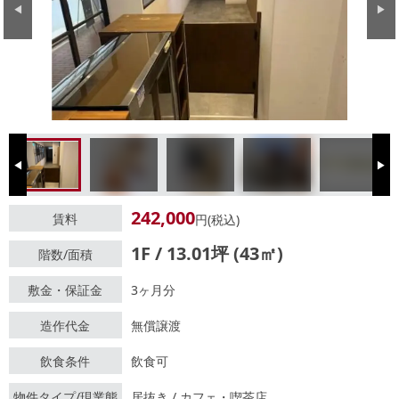
Previous
Next
Previous
Next
242,000
賃料
円(税込)
1F / 13.01坪 (43㎡)
階数/面積
敷金・保証金
3ヶ月分
造作代金
無償譲渡
飲食条件
飲食可
物件タイプ/現業態
居抜き / カフェ・喫茶店