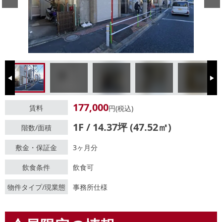
Previous
Next
177,000
賃料
円(税込)
1F / 14.37坪 (47.52㎡)
階数/面積
敷金・保証金
3ヶ月分
飲食条件
飲食可
物件タイプ/現業態
事務所仕様