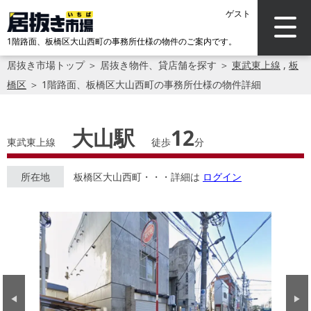
ゲスト
1階路面、板橋区大山西町の事務所仕様の物件のご案内です。
居抜き市場トップ
＞
居抜き物件、貸店舗を探す
＞
東武東上線
,
板
橋区
＞
1階路面、板橋区大山西町の事務所仕様の物件詳細
大山駅
12
東武東上線
徒歩
分
所在地
板橋区大山西町・・・詳細は
ログイン
Previous
Next