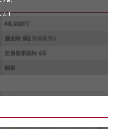
の収集、
、
ります。