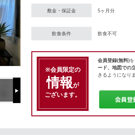
敷金・保証金
5ヶ月分
会員登録（無料）
飲食条件
飲食不可
ログイン
会員登録(無料)
を
ード、地図での
※会員限定の
きるようになり
情報
が
Next
ございます。
会員登