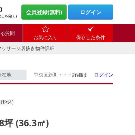
0
会員登録(無料)
ログイン
・祝日を除く)
ある質問
お気に入り
保存した条件
マッサージ居抜き物件詳細
所在地
中央区新川・・・詳細は
ログイン
(税込)
98坪 (36.3㎡)
ログイン後に
す。
物件情報の全てがご覧いただけま