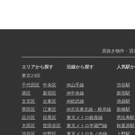
居抜き物件・貸
エリアから探す
沿線から探す
人気駅か
東京23区
千代田区
中央区
JR山手線
渋谷駅
港区
新宿区
JR中央線
新宿駅
文京区
台東区
JR総武線
池袋駅
墨田区
江東区
JR京浜東北線・根岸線
新橋駅
品川区
目黒区
東京メトロ銀座線
恵比寿駅
大田区
世田谷区
東京メトロ半蔵門線
秋葉原駅
渋谷区
中野区
東京メトロ丸ノ内線
上野駅