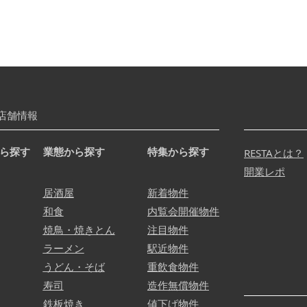
店舗情報
ら探す
業態から探す
特集から探す
RESTAとは？
開業レポ
居酒屋
新着物件
和食
内覧会開催物件
焼鳥・焼きとん
注目物件
ラーメン
駅近物件
うどん・そば
重飲食物件
寿司
造作無償物件
鉄板焼き
値下げ物件