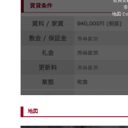
会員登
非
地図で
地図