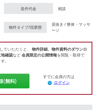
造作代金
相談
会員登録（無料）
居抜き / 整体・マッサ
物件タイプ/現業態
ージ
ログイン
していただくと、
物件詳細、物件資料のダウンロ
立地確認
など
会員限定の公開情報
を閲覧・取得で
ます。
すでに会員の方は
録(無料)
ログイン