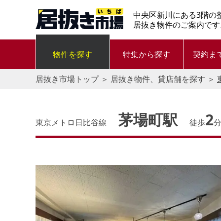
中央区新川にある3階の
居抜き物件のご案内です
物件を探す
特集から探す
契約ま
居抜き市場トップ
＞
居抜き物件、貸店舗を探す
＞
茅場町駅
2
東京メトロ日比谷線
徒歩
す。