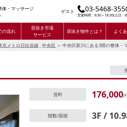
03-5468-355
整体・マッサージ
ゲスト
。
営業時間：9:30～18:30(土日
居抜き市場
での流れ
居抜き物件とは？
よく
サービス
東京メトロ日比谷線
,
中央区
＞
中央区新川にある3階の整体・
分
176,000
賃料
円
3F / 10.
ログイン後に
階数/面積
物件情報の全てがご覧いただけま