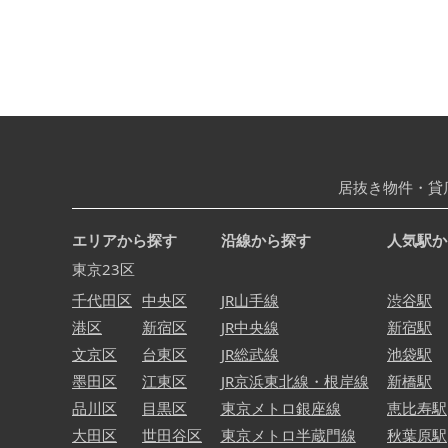
居抜き物件・貸
エリアから探す
沿線から探す
人気駅か
東京23区
千代田区
中央区
JR山手線
渋谷駅
港区
新宿区
JR中央線
新宿駅
文京区
台東区
JR総武線
池袋駅
墨田区
江東区
JR京浜東北線・根岸線
新橋駅
品川区
目黒区
東京メトロ銀座線
恵比寿駅
大田区
世田谷区
東京メトロ半蔵門線
秋葉原駅