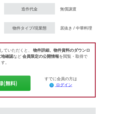
造作代金
無償譲渡
会員登録（無料）
物件タイプ/現業態
居抜き / 中華料理
ログイン
していただくと、
物件詳細、物件資料のダウンロ
立地確認
など
会員限定の公開情報
を閲覧・取得で
ます。
すでに会員の方は
録(無料)
ログイン