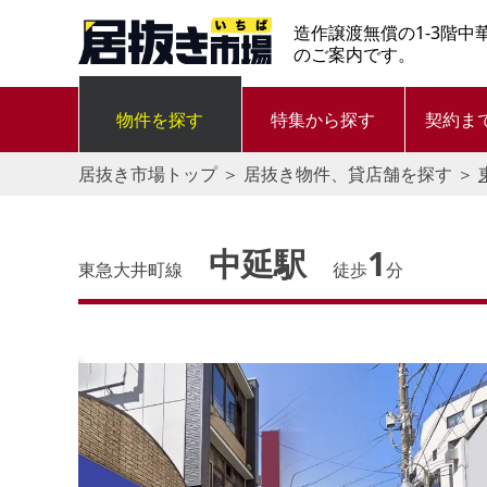
造作譲渡無償の1-3階中
のご案内です。
物件を探す
特集から探す
契約ま
居抜き市場トップ
＞
居抜き物件、貸店舗を探す
＞
中延駅
1
東急大井町線
徒歩
分
す。