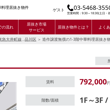
03-5468-355
華料理居抜き物件
ゲスト
営業時間：9:30～18:30(土日
居抜き市場
での流れ
居抜き物件とは？
よく
サービス
東急大井町線
,
品川区
＞
造作譲渡無償の1-3階中華料理居抜き
792,000
賃料
円
1F～3F /
ログイン後に
階数/面積
物件情報の全てがご覧いただけま