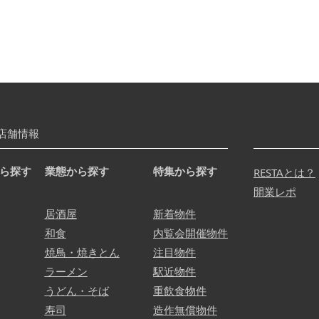
店舗情報
ら探す
業態から探す
特集から探す
RESTAとは？
開業レポ
居酒屋
新着物件
和食
内覧会開催物件
焼鳥・焼きとん
注目物件
ラーメン
駅近物件
うどん・そば
重飲食物件
寿司
造作無償物件