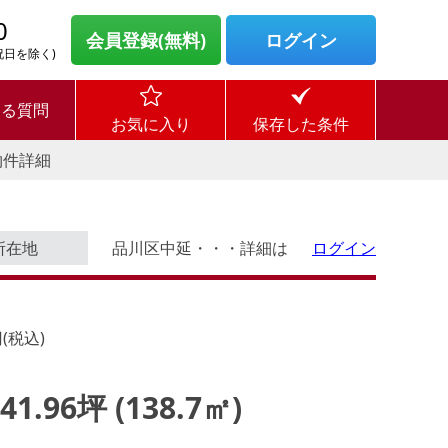
0
会員登録(無料)
ログイン
・祝日を除く)
ある質問
お気に入り
保存した条件
物件詳細
所在地
品川区中延・・・詳細は
ログイン
(税込)
 41.96坪 (138.7㎡)
ログイン後に
す。
物件情報の全てがご覧いただけま