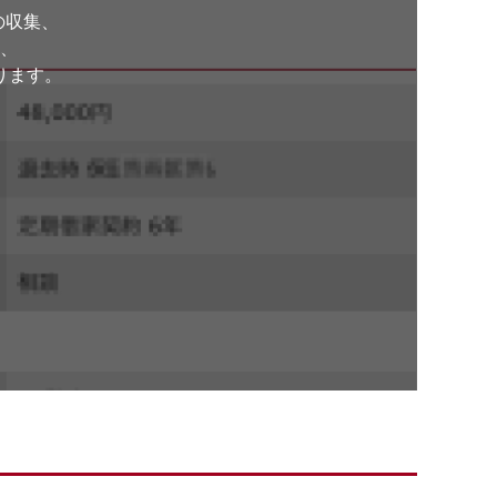
の収集、
、
ります。