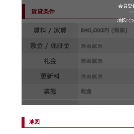
会員登
非
地図で
地図