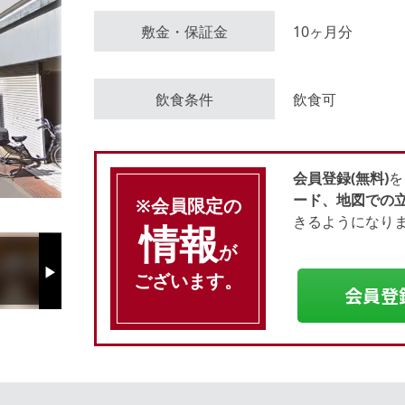
敷金・保証金
10ヶ月分
会員登録（無料）
飲食条件
飲食可
ログイン
会員登録(無料)
を
ード、地図での
※会員限定の
きるようになり
情報
が
ございます。
Next
会員登