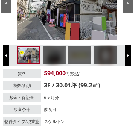
Previous
Next
Previous
Next
594,000
賃料
円(税込)
3F / 30.01坪 (99.2㎡)
階数/面積
敷金・保証金
6ヶ月分
飲食条件
飲食可
物件タイプ/現業態
スケルトン