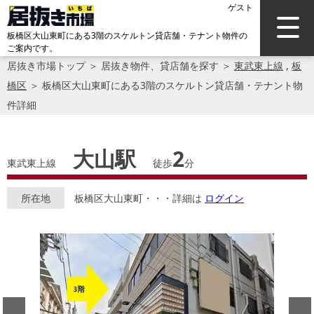
ゲスト
板橋区大山東町にある3階のスケルトン貸店舗・テナント物件の
ご案内です。
居抜き市場トップ
＞
居抜き物件、貸店舗を探す
＞
東武東上線
,
板
橋区
＞
板橋区大山東町にある3階のスケルトン貸店舗・テナント物
件詳細
大山駅
2
東武東上線
徒歩
分
所在地
板橋区大山東町・・・詳細は
ログイン