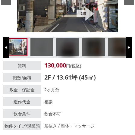
Previous
Next
130,000
賃料
円(税込)
2F / 13.61坪 (45㎡)
階数/面積
敷金・保証金
2ヶ月分
造作代金
相談
飲食条件
飲食不可
物件タイプ/現業態
居抜き / 整体・マッサージ