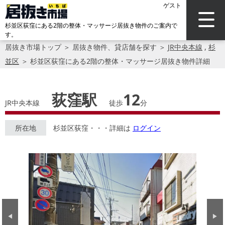
ゲスト
杉並区荻窪にある2階の整体・マッサージ居抜き物件のご案内で
す。
居抜き市場トップ
＞
居抜き物件、貸店舗を探す
＞
JR中央本線
,
杉
並区
＞
杉並区荻窪にある2階の整体・マッサージ居抜き物件詳細
荻窪駅
12
JR中央本線
徒歩
分
所在地
杉並区荻窪・・・詳細は
ログイン
Previous
Next