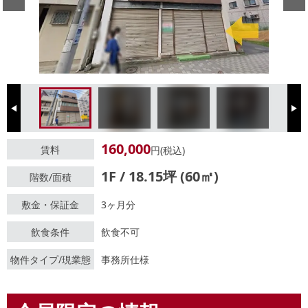
Previous
Next
160,000
賃料
円(税込)
1F / 18.15坪 (60㎡)
階数/面積
敷金・保証金
3ヶ月分
飲食条件
飲食不可
物件タイプ/現業態
事務所仕様