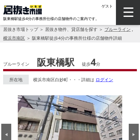
ゲスト
阪東橋駅徒歩4分の事務所仕様の店舗物件のご案内です。
居抜き市場トップ
＞
居抜き物件、貸店舗を探す
＞
ブルーライン
,
横浜市南区
＞
阪東橋駅徒歩4分の事務所仕様の店舗物件詳細
阪東橋駅
4
ブルーライン
徒歩
分
所在地
横浜市南区白妙町・・・詳細は
ログイン
Previous
Next