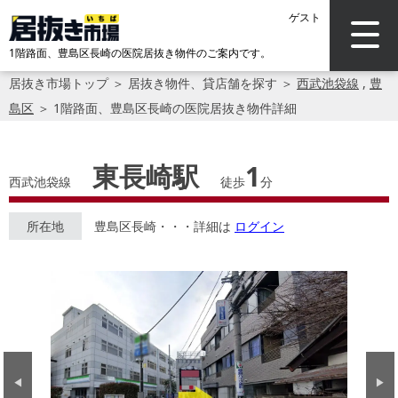
ゲスト
1階路面、豊島区長崎の医院居抜き物件のご案内です。
居抜き市場トップ
＞
居抜き物件、貸店舗を探す
＞
西武池袋線
,
豊
島区
＞
1階路面、豊島区長崎の医院居抜き物件詳細
東長崎駅
1
西武池袋線
徒歩
分
所在地
豊島区長崎・・・詳細は
ログイン
Previous
Next