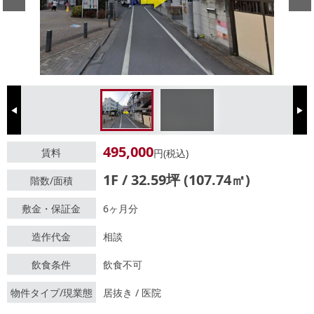
Previous
Next
495,000
賃料
円(税込)
1F / 32.59坪 (107.74㎡)
階数/面積
敷金・保証金
6ヶ月分
造作代金
相談
飲食条件
飲食不可
物件タイプ/現業態
居抜き / 医院