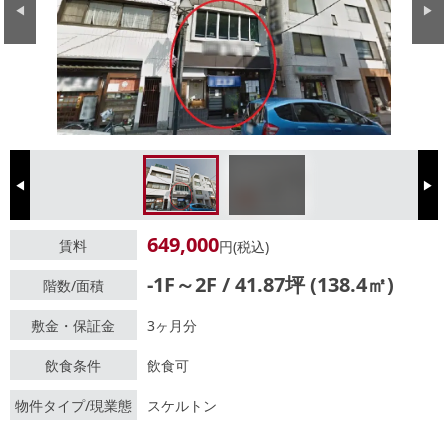
Previous
Next
Previous
Next
649,000
賃料
円(税込)
-1F～2F / 41.87坪 (138.4㎡)
階数/面積
敷金・保証金
3ヶ月分
飲食条件
飲食可
物件タイプ/現業態
スケルトン