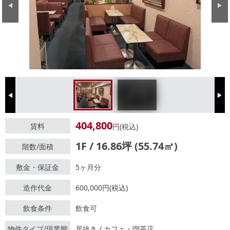
Previous
Next
Previous
Next
404,800
賃料
円(税込)
1F / 16.86坪 (55.74㎡)
階数/面積
敷金・保証金
5ヶ月分
造作代金
600,000円(税込)
飲食条件
飲食可
物件タイプ/現業態
居抜き / カフェ・喫茶店