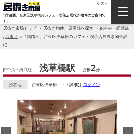
ゲスト
1階路面、台東区浅草橋のカフェ・喫茶店居抜き物件のご案内で
す。
居抜き市場トップ
＞
居抜き物件、貸店舗を探す
＞
JR中央・総武線
,
台東区
＞
1階路面、台東区浅草橋のカフェ・喫茶店居抜き物件詳
細
浅草橋駅
2
JR中央・総武線
徒歩
分
所在地
台東区浅草橋・・・詳細は
ログイン