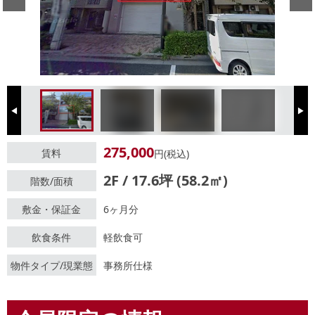
Previous
Next
275,000
賃料
円(税込)
2F / 17.6坪 (58.2㎡)
階数/面積
敷金・保証金
6ヶ月分
飲食条件
軽飲食可
物件タイプ/現業態
事務所仕様