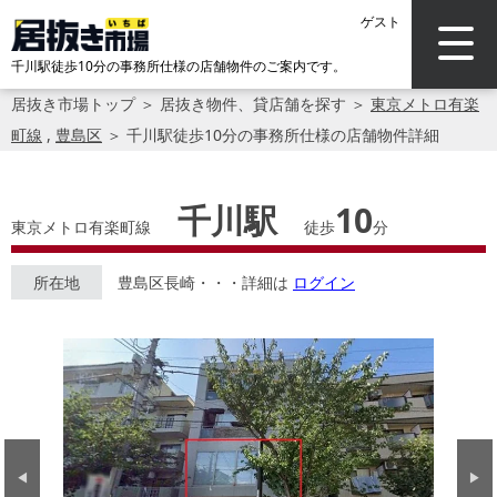
ゲスト
千川駅徒歩10分の事務所仕様の店舗物件のご案内です。
居抜き市場トップ
＞
居抜き物件、貸店舗を探す
＞
東京メトロ有楽
町線
,
豊島区
＞
千川駅徒歩10分の事務所仕様の店舗物件詳細
千川駅
10
東京メトロ有楽町線
徒歩
分
所在地
豊島区長崎・・・詳細は
ログイン
Previous
Next