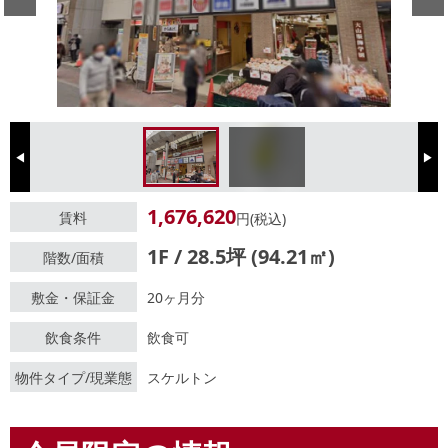
Previous
Next
1,676,620
賃料
円(税込)
1F / 28.5坪 (94.21㎡)
階数/面積
敷金・保証金
20ヶ月分
飲食条件
飲食可
物件タイプ/現業態
スケルトン