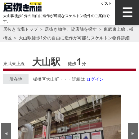
ゲスト
大山駅徒歩1分の自由に造作が可能なスケルトン物件のご案内で
す。
居抜き市場トップ
＞
居抜き物件、貸店舗を探す
＞
東武東上線
,
板
橋区
＞
大山駅徒歩1分の自由に造作が可能なスケルトン物件詳細
大山駅
1
東武東上線
徒歩
分
所在地
板橋区大山町・・・詳細は
ログイン
Previous
Next