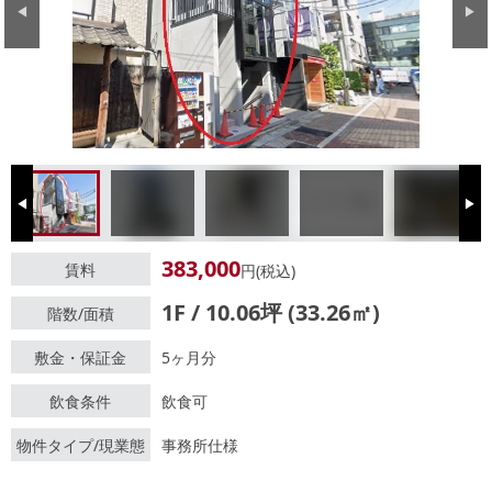
Previous
Next
Previous
Next
383,000
賃料
円(税込)
1F / 10.06坪 (33.26㎡)
階数/面積
敷金・保証金
5ヶ月分
飲食条件
飲食可
物件タイプ/現業態
事務所仕様