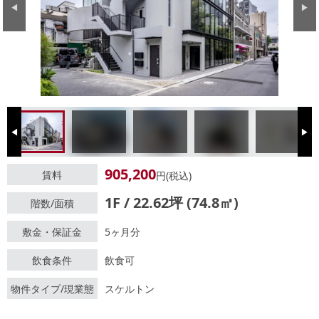
Previous
Next
Previous
Next
905,200
賃料
円(税込)
1F / 22.62坪 (74.8㎡)
階数/面積
敷金・保証金
5ヶ月分
飲食条件
飲食可
物件タイプ/現業態
スケルトン