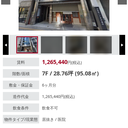
Previous
Next
1,265,440
賃料
円(税込)
7F / 28.76坪 (95.08㎡)
階数/面積
敷金・保証金
6ヶ月分
造作代金
1,265,440円(税込)
飲食条件
飲食不可
物件タイプ/現業態
居抜き / 医院