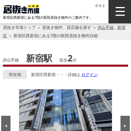
ゲスト
新宿区西新宿にある7階の医院居抜き物件のご案内です。
居抜き市場トップ
＞
居抜き物件、貸店舗を探す
＞
JR山手線
,
新宿
区
＞
新宿区西新宿にある7階の医院居抜き物件詳細
新宿駅
2
JR山手線
徒歩
分
所在地
新宿区西新宿・・・詳細は
ログイン
Previous
Next