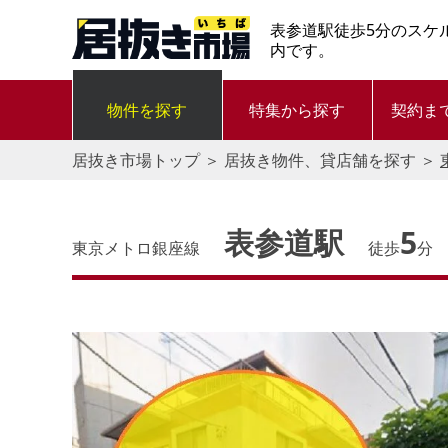
表参道駅徒歩5分のスケ
内です。
物件を探す
特集から探す
契約ま
居抜き市場トップ
＞
居抜き物件、貸店舗を探す
＞
表参道駅
5
東京メトロ銀座線
徒歩
分
す。