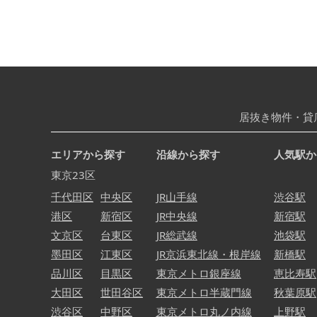
居抜き物件・貸
エリアから探す
沿線から探す
人気駅か
東京23区
千代田区
中央区
JR山手線
渋谷駅
港区
新宿区
JR中央線
新宿駅
文京区
台東区
JR総武線
池袋駅
墨田区
江東区
JR京浜東北線・根岸線
新橋駅
品川区
目黒区
東京メトロ銀座線
恵比寿駅
大田区
世田谷区
東京メトロ半蔵門線
秋葉原駅
渋谷区
中野区
東京メトロ丸ノ内線
上野駅