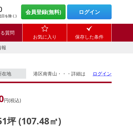
0
会員登録(無料)
ログイン
・祝日を除く)
ある質問
お気に入り
保存した条件
情報
所在地
港区南青山・・・詳細は
ログイン
0
円(税込)
.51坪 (107.48㎡)
ログイン後に
す。
物件情報の全てがご覧いただけま