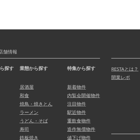
店舗情報
ら探す
業態から探す
特集から探す
RESTAとは？
開業レポ
居酒屋
新着物件
和食
内覧会開催物件
焼鳥・焼きとん
注目物件
ラーメン
駅近物件
うどん・そば
重飲食物件
寿司
造作無償物件
鉄板焼き
値下げ物件