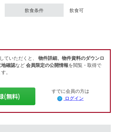
飲食条件
飲食可
会員登録（無料）
ログイン
していただくと、
物件詳細、物件資料のダウンロ
立地確認
など
会員限定の公開情報
を閲覧・取得で
ます。
すでに会員の方は
録(無料)
ログイン