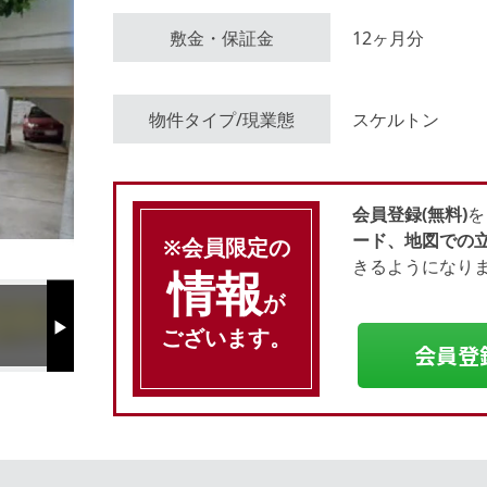
敷金・保証金
12ヶ月分
会員登録（無料）
物件タイプ/現業態
スケルトン
ログイン
会員登録(無料)
を
ード、地図での
※会員限定の
きるようになり
情報
が
ございます。
Next
会員登