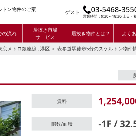
03-5468-355
ルトン物件のご案
ゲスト
営業時間：9:30～18:30(土日
居抜き市場
での流れ
居抜き物件とは？
よく
サービス
東京メトロ銀座線
,
港区
＞
表参道駅徒歩5分のスケルトン物件
1,254,00
賃料
-1F / 32
ログイン後に
階数/面積
物件情報の全てがご覧いただけま