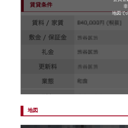
非
地図で
地図