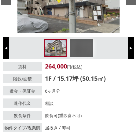
Previous
Next
264,000
賃料
円(税込)
1F / 15.17坪 (50.15㎡)
階数/面積
敷金・保証金
6ヶ月分
造作代金
相談
飲食条件
飲食可(重飲食不可)
物件タイプ/現業態
居抜き / 寿司