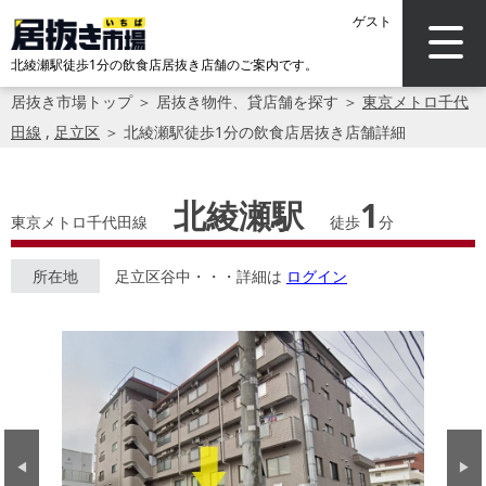
ゲスト
北綾瀬駅徒歩1分の飲食店居抜き店舗のご案内です。
居抜き市場トップ
＞
居抜き物件、貸店舗を探す
＞
東京メトロ千代
田線
,
足立区
＞
北綾瀬駅徒歩1分の飲食店居抜き店舗詳細
北綾瀬駅
1
東京メトロ千代田線
徒歩
分
所在地
足立区谷中・・・詳細は
ログイン
Previous
Next