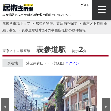
ゲスト
表参道駅徒歩2分の事務所仕様の物件のご案内です。
居抜き市場トップ
＞
居抜き物件、貸店舗を探す
＞
東京メトロ銀座
線
,
港区
＞
表参道駅徒歩2分の事務所仕様の物件情報
表参道駅
2
東京メトロ銀座線
徒歩
分
所在地
港区南青山・・・詳細は
ログイン
Previous
Next