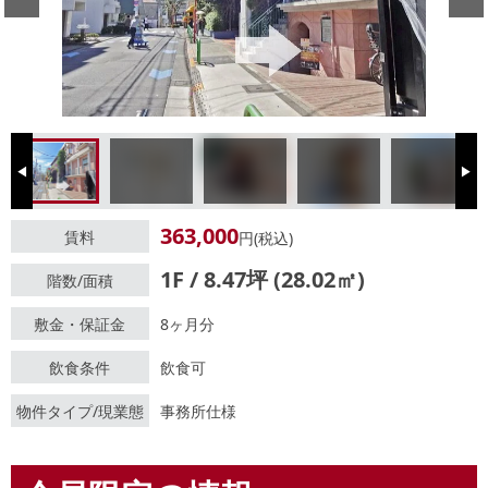
Previous
Next
363,000
賃料
円(税込)
1F / 8.47坪 (28.02㎡)
階数/面積
敷金・保証金
8ヶ月分
飲食条件
飲食可
物件タイプ/現業態
事務所仕様