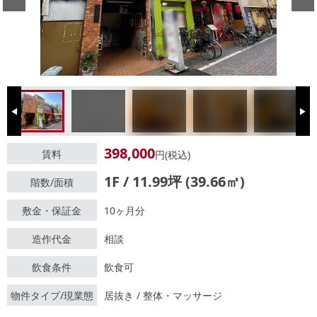
Previous
Next
398,000
賃料
円(税込)
1F / 11.99坪 (39.66㎡)
階数/面積
敷金・保証金
10ヶ月分
造作代金
相談
飲食条件
飲食可
物件タイプ/現業態
居抜き / 整体・マッサージ