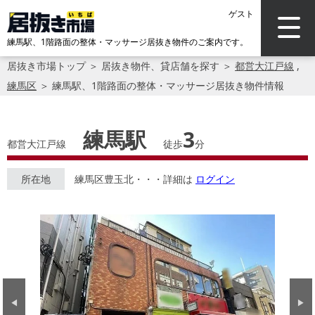
ゲスト
練馬駅、1階路面の整体・マッサージ居抜き物件のご案内です。
居抜き市場トップ
＞
居抜き物件、貸店舗を探す
＞
都営大江戸線
,
練馬区
＞
練馬駅、1階路面の整体・マッサージ居抜き物件情報
練馬駅
3
都営大江戸線
徒歩
分
所在地
練馬区豊玉北・・・詳細は
ログイン
Previous
Next