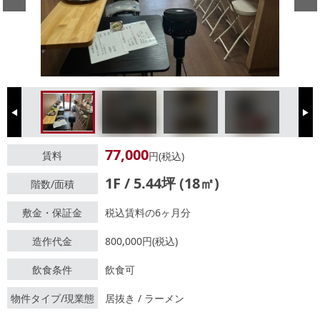
Previous
Next
77,000
賃料
円(税込)
1F / 5.44坪 (18㎡)
階数/面積
敷金・保証金
税込賃料の6ヶ月分
造作代金
800,000円(税込)
飲食条件
飲食可
物件タイプ/現業態
居抜き / ラーメン