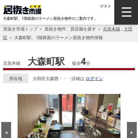
ゲスト
大森町駅、1階路面のラーメン居抜き物件のご案内です。
居抜き市場トップ
＞
居抜き物件、貸店舗を探す
＞
京急本線
,
大田
区
＞
大森町駅、1階路面のラーメン居抜き物件情報
大森町駅
4
京急本線
徒歩
分
所在地
大田区大森西・・・詳細は
ログイン
Previous
Next