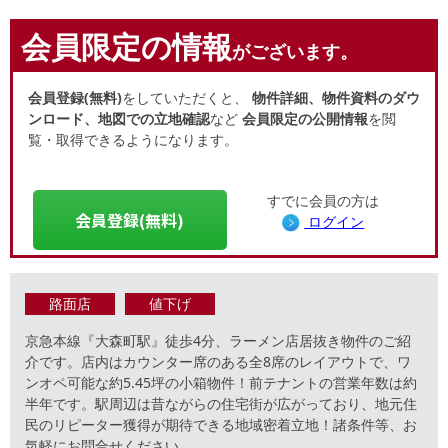
会員限定の情報
がございます。
会員登録(無料)
をしていただくと、
物件詳細、物件資料のダウ
ンロード、地図での立地確認
など
会員限定の公開情報
を閲
覧・取得できるようになります。
すでに会員の方は
会員登録(無料)
ログイン
路面店
値下げ
京急本線『大森町駅』徒歩4分、ラーメン店居抜き物件のご紹
介です。店内はカウンター席のある全8席のレイアウトで、ワ
ンオペ可能な約5.45坪の小箱物件！前テナントの営業年数は約
半年です。駅周辺は昔ながらの住宅街が広がっており、地元住
民のリピーター獲得が期待できる地域密着立地！諸条件等、お
気軽にお問合せください。