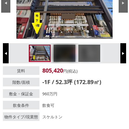
Previous
Next
Previous
Next
805,420
賃料
円(税込)
-1F / 52.3坪 (172.89㎡)
階数/面積
敷金・保証金
960万円
飲食条件
飲食可
物件タイプ/現業態
スケルトン