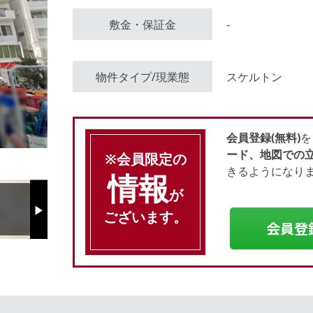
敷金・保証金
-
会員登録（無料）
物件タイプ/現業態
スケルトン
ログイン
会員登録(無料)
を
ード、地図での
※会員限定の
きるようになり
情報
が
ございます。
Next
会員登