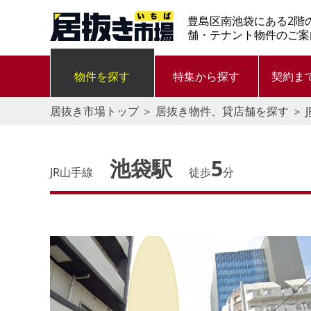
豊島区南池袋にある2階
舗・テナント物件のご案
物件を探す
特集から探す
契約ま
居抜き市場トップ
＞
居抜き物件、貸店舗を探す
＞
池袋駅
5
JR山手線
徒歩
分
す。