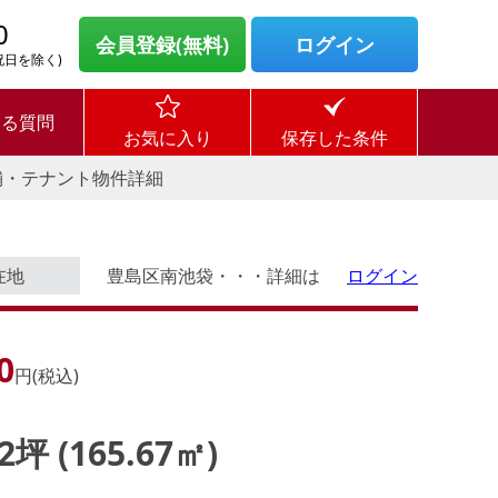
0
会員登録(無料)
ログイン
・祝日を除く)
ある質問
お気に入り
保存した条件
舗・テナント物件詳細
在地
豊島区南池袋・・・詳細は
ログイン
0
円(税込)
12坪 (165.67㎡)
ログイン後に
す。
物件情報の全てがご覧いただけま