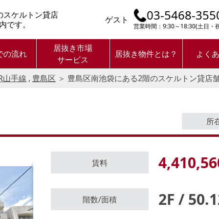
03-5468-355
のスケルトン貸店
ゲスト
内です。
営業時間：9:30～18:30(土日
居抜き市場
での流れ
居抜き物件とは？
よく
サービス
JR山手線
,
豊島区
＞
豊島区南池袋にある2階のスケルトン貸店
所
4,410,56
賃料
2F / 50.
ログイン後に
階数/面積
物件情報の全てがご覧いただけま