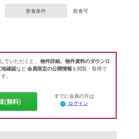
飲食条件
飲食可
会員登録（無料）
ログイン
していただくと、
物件詳細、物件資料のダウンロ
立地確認
など
会員限定の公開情報
を閲覧・取得で
ます。
すでに会員の方は
録(無料)
ログイン