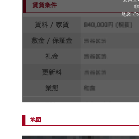
非
地図で
地図