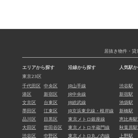
居抜き物件・貸
エリアから探す
沿線から探す
人気駅か
東京23区
千代田区
中央区
JR山手線
渋谷駅
港区
新宿区
JR中央線
新宿駅
文京区
台東区
JR総武線
池袋駅
墨田区
江東区
JR京浜東北線・根岸線
新橋駅
品川区
目黒区
東京メトロ銀座線
恵比寿駅
大田区
世田谷区
東京メトロ半蔵門線
秋葉原駅
渋谷区
中野区
東京メトロ丸ノ内線
上野駅