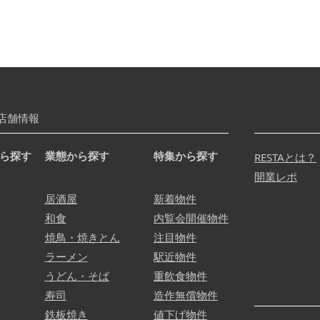
店舗情報
ら探す
業態から探す
特集から探す
RESTAとは？
開業レポ
居酒屋
新着物件
和食
内覧会開催物件
焼鳥・焼きとん
注目物件
ラーメン
駅近物件
うどん・そば
重飲食物件
寿司
造作無償物件
鉄板焼き
値下げ物件