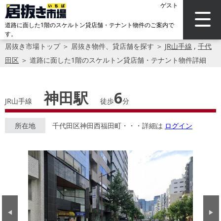
ゲスト
道路に面した1階のスケルトン貸店舗・テナント物件のご案内で
す。
居抜き市場トップ
＞
居抜き物件、貸店舗を探す
＞
JR山手線
,
千代
田区
＞
道路に面した1階のスケルトン貸店舗・テナント物件詳細
神田駅
6
JR山手線
徒歩
分
所在地
千代田区神田西福田町・・・詳細は
ログイン
Previous
Next