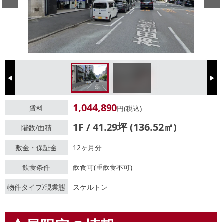
Previous
Next
1,044,890
賃料
円(税込)
1F / 41.29坪 (136.52㎡)
階数/面積
敷金・保証金
12ヶ月分
飲食条件
飲食可(重飲食不可)
物件タイプ/現業態
スケルトン