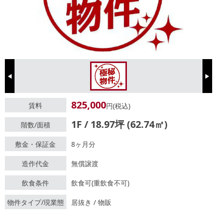
Previous
Next
825,000
賃料
円(税込)
1F / 18.97坪 (62.74㎡)
階数/面積
敷金・保証金
8ヶ月分
造作代金
無償譲渡
飲食条件
飲食可(重飲食不可)
物件タイプ/現業態
居抜き / 物販