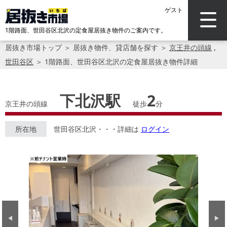
ゲスト
1階路面、世田谷区北沢の定食屋居抜き物件のご案内です。
居抜き市場トップ
＞
居抜き物件、貸店舗を探す
＞
京王井の頭線
,
世田谷区
＞
1階路面、世田谷区北沢の定食屋居抜き物件詳細
下北沢駅
2
京王井の頭線
徒歩
分
所在地
世田谷区北沢・・・詳細は
ログイン
Previous
Next