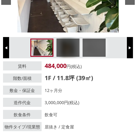
Previous
Next
484,000
賃料
円(税込)
1F / 11.8坪 (39㎡)
階数/面積
敷金・保証金
12ヶ月分
造作代金
3,000,000円(税込)
飲食条件
飲食可
物件タイプ/現業態
居抜き / 定食屋