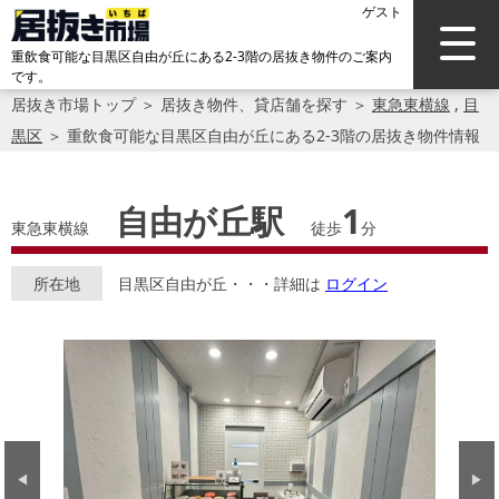
ゲスト
重飲食可能な目黒区自由が丘にある2-3階の居抜き物件のご案内
です。
居抜き市場トップ
＞
居抜き物件、貸店舗を探す
＞
東急東横線
,
目
黒区
＞
重飲食可能な目黒区自由が丘にある2-3階の居抜き物件情報
自由が丘駅
1
東急東横線
徒歩
分
所在地
目黒区自由が丘・・・詳細は
ログイン
Previous
Next