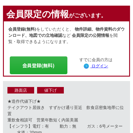
会員限定の情報
がございます。
会員登録(無料)
をしていただくと、
物件詳細、物件資料のダウ
ンロード、地図での立地確認
など
会員限定の公開情報
を閲
覧・取得できるようになります。
すでに会員の方は
会員登録(無料)
ログイン
路面店
値下げ
★造作代値下げ★
テイクアウト居抜き すずかけ通り至近 飲食店密集地帯に位
置
重飲食相談可 営業年数短く内装美麗
【インフラ】電灯：有 動力：無 ガス：6号メーター
水道：20mm