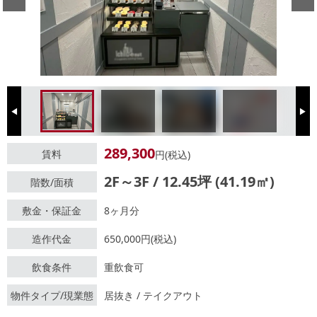
Previous
Next
289,300
賃料
円(税込)
2F～3F / 12.45坪 (41.19㎡)
階数/面積
敷金・保証金
8ヶ月分
造作代金
650,000円(税込)
飲食条件
重飲食可
物件タイプ/現業態
居抜き / テイクアウト