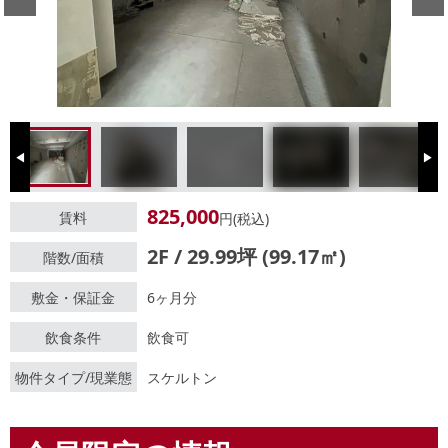
Previous
Next
825,000
賃料
円(税込)
2F / 29.99坪 (99.17㎡)
階数/面積
敷金・保証金
6ヶ月分
飲食条件
飲食可
物件タイプ/現業態
スケルトン