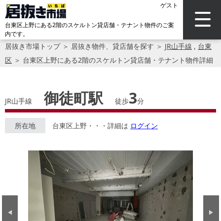
ゲスト
台東区上野にある2階のスケルトン貸店舗・テナント物件のご案
内です。
居抜き市場トップ
＞
居抜き物件、貸店舗を探す
＞
JR山手線
,
台東
区
＞
台東区上野にある2階のスケルトン貸店舗・テナント物件詳細
御徒町駅
3
JR山手線
徒歩
分
所在地
台東区上野・・・詳細は
ログイン
Previous
Next