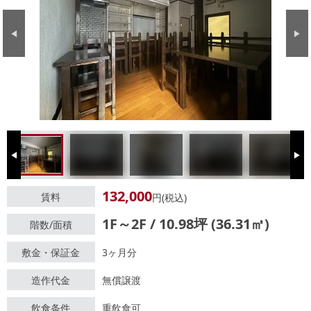
Previous
Next
Previous
Next
132,000
賃料
円(税込)
1F～2F / 10.98坪 (36.31㎡)
階数/面積
敷金・保証金
3ヶ月分
造作代金
無償譲渡
飲食条件
重飲食可