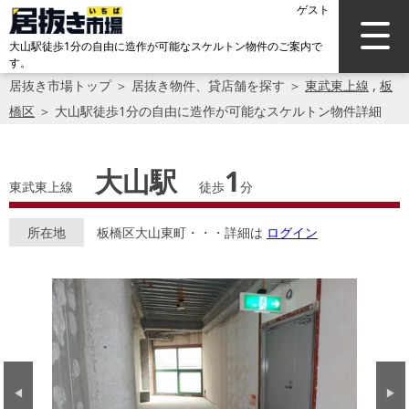
ゲスト
大山駅徒歩1分の自由に造作が可能なスケルトン物件のご案内で
す。
居抜き市場トップ
＞
居抜き物件、貸店舗を探す
＞
東武東上線
,
板
橋区
＞
大山駅徒歩1分の自由に造作が可能なスケルトン物件詳細
大山駅
1
東武東上線
徒歩
分
所在地
板橋区大山東町・・・詳細は
ログイン
Previous
Next