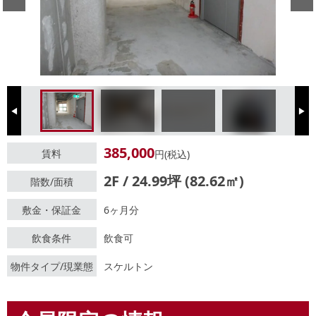
Previous
Next
385,000
賃料
円(税込)
2F / 24.99坪 (82.62㎡)
階数/面積
敷金・保証金
6ヶ月分
飲食条件
飲食可
物件タイプ/現業態
スケルトン