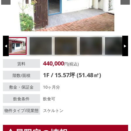
Previous
Next
440,000
賃料
円(税込)
1F / 15.57坪 (51.48㎡)
階数/面積
敷金・保証金
10ヶ月分
飲食条件
飲食可
物件タイプ/現業態
スケルトン