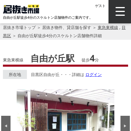
ゲスト
自由が丘駅徒歩4分のスケルトン店舗物件のご案内です。
居抜き市場トップ
＞
居抜き物件、貸店舗を探す
＞
東急東横線
,
目
黒区
＞
自由が丘駅徒歩4分のスケルトン店舗物件詳細
自由が丘駅
4
東急東横線
徒歩
分
所在地
目黒区自由が丘・・・詳細は
ログイン
Previous
Next