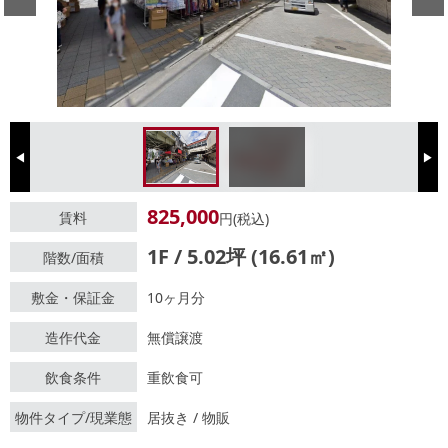
Previous
Next
825,000
賃料
円(税込)
1F / 5.02坪 (16.61㎡)
階数/面積
敷金・保証金
10ヶ月分
造作代金
無償譲渡
飲食条件
重飲食可
物件タイプ/現業態
居抜き / 物販