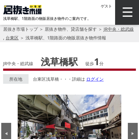
ゲスト
浅草橋駅、1階路面の物販居抜き物件のご案内です。
居抜き市場トップ
＞
居抜き物件、貸店舗を探す
＞
JR中央・総武線
,
台東区
＞
浅草橋駅、1階路面の物販居抜き物件情報
浅草橋駅
1
JR中央・総武線
徒歩
分
所在地
台東区浅草橋・・・詳細は
ログイン
Previous
Next