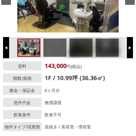
Previous
Next
143,000
賃料
円(税込)
1F / 10.99坪 (36.36㎡)
階数/面積
敷金・保証金
6ヶ月分
造作代金
無償譲渡
飲食条件
飲食不可
物件タイプ/現業態
居抜き / 美容室・理容室