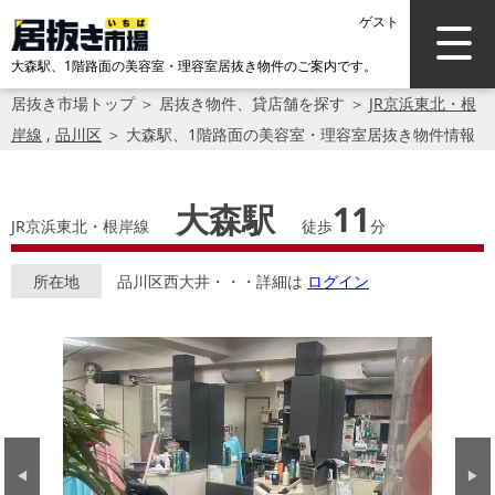
ゲスト
大森駅、1階路面の美容室・理容室居抜き物件のご案内です。
居抜き市場トップ
＞
居抜き物件、貸店舗を探す
＞
JR京浜東北・根
岸線
,
品川区
＞
大森駅、1階路面の美容室・理容室居抜き物件情報
大森駅
11
JR京浜東北・根岸線
徒歩
分
所在地
品川区西大井・・・詳細は
ログイン
Previous
Next