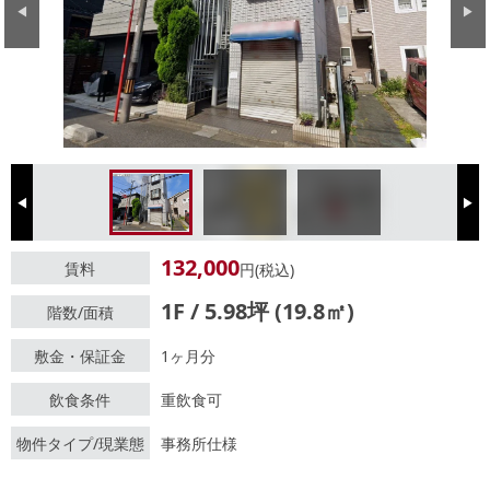
Previous
Next
Previous
Next
132,000
賃料
円(税込)
1F / 5.98坪 (19.8㎡)
階数/面積
敷金・保証金
1ヶ月分
飲食条件
重飲食可
物件タイプ/現業態
事務所仕様