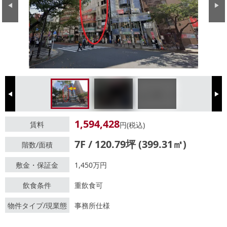
Previous
Next
Previous
Next
1,594,428
賃料
円(税込)
7F / 120.79坪 (399.31㎡)
階数/面積
敷金・保証金
1,450万円
飲食条件
重飲食可
物件タイプ/現業態
事務所仕様