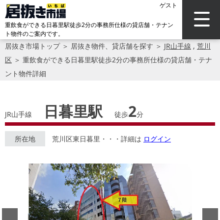
ゲスト
重飲食ができる日暮里駅徒歩2分の事務所仕様の貸店舗・テナン
ト物件のご案内です。
居抜き市場トップ
＞
居抜き物件、貸店舗を探す
＞
JR山手線
,
荒川
区
＞
重飲食ができる日暮里駅徒歩2分の事務所仕様の貸店舗・テナ
ント物件詳細
日暮里駅
2
JR山手線
徒歩
分
所在地
荒川区東日暮里・・・詳細は
ログイン