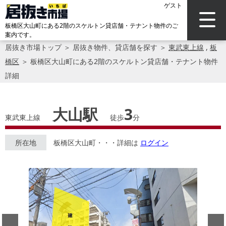
ゲスト
板橋区大山町にある2階のスケルトン貸店舗・テナント物件のご
案内です。
居抜き市場トップ
＞
居抜き物件、貸店舗を探す
＞
東武東上線
,
板
橋区
＞
板橋区大山町にある2階のスケルトン貸店舗・テナント物件
詳細
大山駅
3
東武東上線
徒歩
分
所在地
板橋区大山町・・・詳細は
ログイン