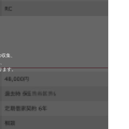
。
の収集、
、
ります。