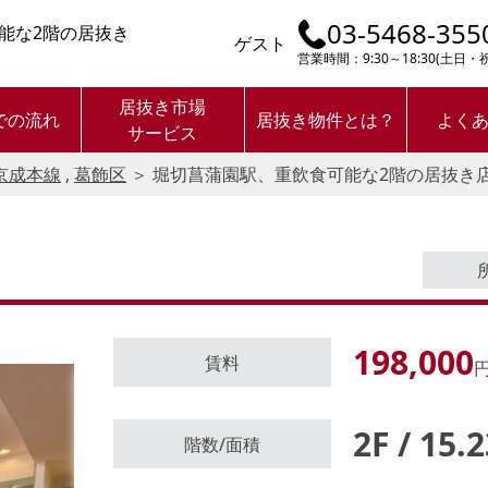
03-5468-355
能な2階の居抜き
ゲスト
営業時間：9:30～18:30(土日
居抜き市場
での流れ
居抜き物件とは？
よく
サービス
京成本線
,
葛飾区
＞
堀切菖蒲園駅、重飲食可能な2階の居抜き
198,000
賃料
円
2F / 15.
ログイン後に
階数/面積
物件情報の全てがご覧いただけま