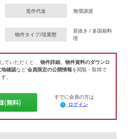
造作代金
無償譲渡
会員登録（無料）
居抜き / 多国籍料
物件タイプ/現業態
理
ログイン
していただくと、
物件詳細、物件資料のダウンロ
立地確認
など
会員限定の公開情報
を閲覧・取得で
ます。
すでに会員の方は
録(無料)
ログイン