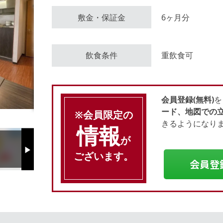
敷金・保証金
6ヶ月分
会員登録（無料）
飲食条件
重飲食可
ログイン
会員登録(無料)
を
ード、地図での
※会員限定の
きるようになり
情報
が
Next
ございます。
会員登