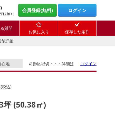
0
会員登録(無料)
ログイン
・祝日を除く)
ある質問
お気に入り
保存した条件
店舗詳細
所在地
葛飾区堀切・・・詳細は
ログイン
(税込)
23坪 (50.38㎡)
ログイン後に
す。
物件情報の全てがご覧いただけま