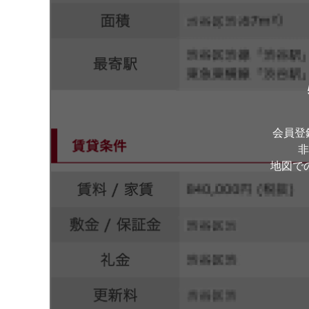
会員登
非
地図で