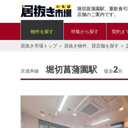
堀切菖蒲園駅、重飲食可
店舗のご案内です。
物件を探す
特集から探す
契約ま
居抜き市場トップ
＞
居抜き物件、貸店舗を探す
＞
堀切菖蒲園駅
2
京成本線
徒歩
分
す。