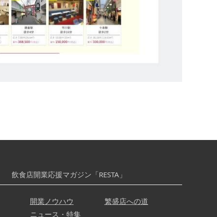
飲食店開業応援マガジン「RESTA」
開業ノウハウ
繁盛店への道
ニュース・特集