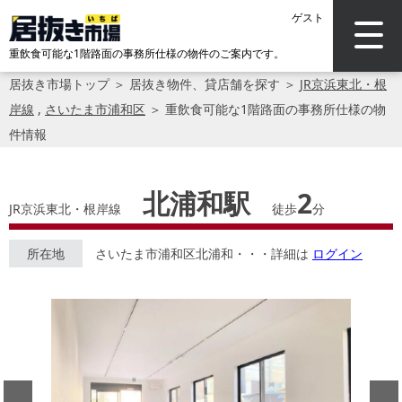
ゲスト
重飲食可能な1階路面の事務所仕様の物件のご案内です。
居抜き市場トップ
＞
居抜き物件、貸店舗を探す
＞
JR京浜東北・根
岸線
,
さいたま市浦和区
＞
重飲食可能な1階路面の事務所仕様の物
件情報
北浦和駅
2
JR京浜東北・根岸線
徒歩
分
所在地
さいたま市浦和区北浦和・・・詳細は
ログイン