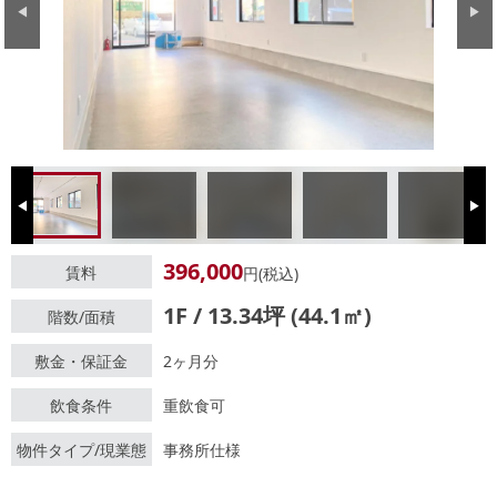
Previous
Next
Previous
Next
396,000
賃料
円(税込)
1F / 13.34坪 (44.1㎡)
階数/面積
敷金・保証金
2ヶ月分
飲食条件
重飲食可
物件タイプ/現業態
事務所仕様