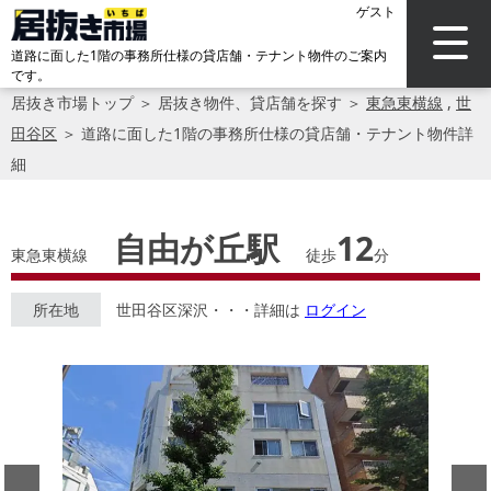
ゲスト
道路に面した1階の事務所仕様の貸店舗・テナント物件のご案内
です。
居抜き市場トップ
＞
居抜き物件、貸店舗を探す
＞
東急東横線
,
世
田谷区
＞
道路に面した1階の事務所仕様の貸店舗・テナント物件詳
細
自由が丘駅
12
東急東横線
徒歩
分
所在地
世田谷区深沢・・・詳細は
ログイン