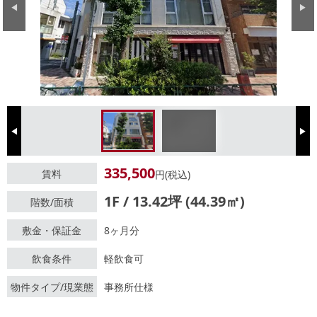
Previous
Next
Previous
Next
335,500
賃料
円(税込)
1F / 13.42坪 (44.39㎡)
階数/面積
敷金・保証金
8ヶ月分
飲食条件
軽飲食可
物件タイプ/現業態
事務所仕様