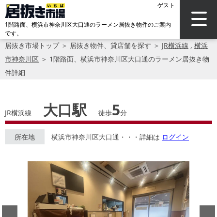
ゲスト
1階路面、横浜市神奈川区大口通のラーメン居抜き物件のご案内
です。
居抜き市場トップ
＞
居抜き物件、貸店舗を探す
＞
JR横浜線
,
横浜
市神奈川区
＞
1階路面、横浜市神奈川区大口通のラーメン居抜き物
件詳細
大口駅
5
JR横浜線
徒歩
分
所在地
横浜市神奈川区大口通・・・詳細は
ログイン