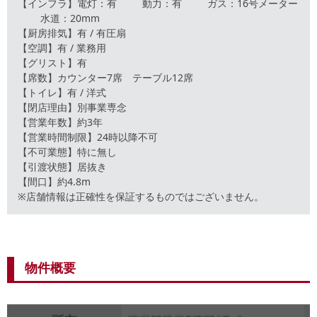
【インフラ】電灯：有 動力：有 ガス：16号メーター
水道：20mm
【厨房排気】有 / 有圧扇
【空調】有 / 業務用
【グリスト】有
【席数】カウンター7席 テーブル12席
【トイレ】有 / 洋式
【閉店理由】別事業専念
【営業年数】約3年
【営業時間制限】24時以降不可
【不可業態】特に無し
【引渡状態】居抜き
【間口】約4.8m
※店舗情報は正確性を保証するものではございません。
物件概要