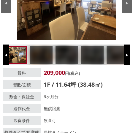
Previous
Next
Previous
Next
209,000
賃料
円(税込)
1F / 11.64坪 (38.48㎡)
階数/面積
敷金・保証金
6ヶ月分
造作代金
無償譲渡
飲食条件
飲食可
物件タイプ/現業態
居抜き / ラーメン