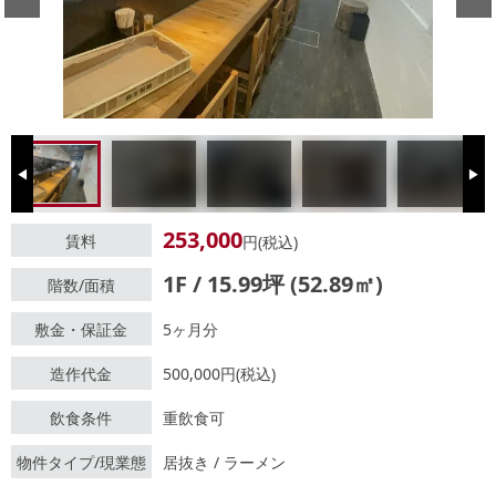
Previous
Next
253,000
賃料
円(税込)
1F / 15.99坪 (52.89㎡)
階数/面積
敷金・保証金
5ヶ月分
造作代金
500,000円(税込)
飲食条件
重飲食可
物件タイプ/現業態
居抜き / ラーメン