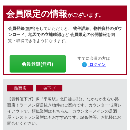
会員限定の情報
がございます。
会員登録(無料)
をしていただくと、
物件詳細、物件資料のダウ
ンロード、地図での立地確認
など
会員限定の公開情報
を閲
覧・取得できるようになります。
すでに会員の方は
会員登録(無料)
ログイン
路面店
値下げ
【賃料値下げ】JR『平塚駅』北⼝徒歩2分、なかなか出ない路
⾯店！ラーメン店居抜き物件のご案内です。カウンター12席レ
イアウトで、類似業態はもちろん、カウンターメインの居酒
屋・レストラン業態にもおすすめです。諸条件等、お気軽にお
問合せください。