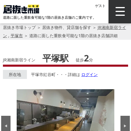
ゲスト
道路に面した重飲食可能な1階の居抜き店舗のご案内です。
居抜き市場トップ
＞
居抜き物件、貸店舗を探す
＞
JR湘南新宿ライ
ン
,
平塚市
＞
道路に面した重飲食可能な1階の居抜き店舗詳細
平塚駅
2
JR湘南新宿ライン
徒歩
分
所在地
平塚市紅谷町・・・詳細は
ログイン
Previous
Next