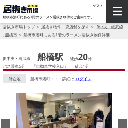
ゲスト
船橋市湊町にある1階のラーメン居抜き物件のご案内です。
居抜き市場トップ
＞
居抜き物件、貸店舗を探す
＞
JR中央・総武線
,
船橋市
＞
船橋市湊町にある1階のラーメン居抜き物件詳細
船橋駅
20
JR中央・総武線
徒歩
分
バス乗車5分
「自動車学校入口」
徒歩1分
所在地
船橋市湊町・・・詳細は
ログイン