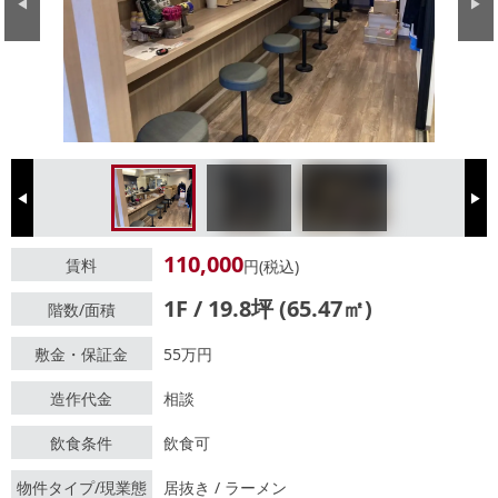
Previous
Next
Previous
Next
110,000
賃料
円(税込)
1F / 19.8坪 (65.47㎡)
階数/面積
敷金・保証金
55万円
造作代金
相談
飲食条件
飲食可
物件タイプ/現業態
居抜き / ラーメン