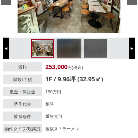
Previous
Next
253,000
賃料
円(税込)
1F / 9.96坪 (32.95㎡)
階数/面積
敷金・保証金
130万円
造作代金
相談
飲食条件
重飲食可
物件タイプ/現業態
居抜き / ラーメン