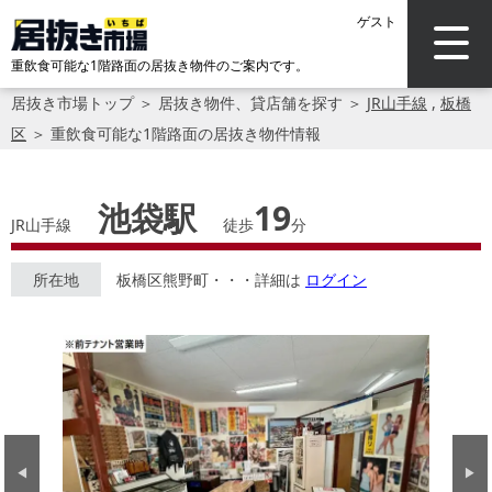
ゲスト
重飲食可能な1階路面の居抜き物件のご案内です。
居抜き市場トップ
＞
居抜き物件、貸店舗を探す
＞
JR山手線
,
板橋
区
＞
重飲食可能な1階路面の居抜き物件情報
池袋駅
19
JR山手線
徒歩
分
所在地
板橋区熊野町・・・詳細は
ログイン
Previous
Next