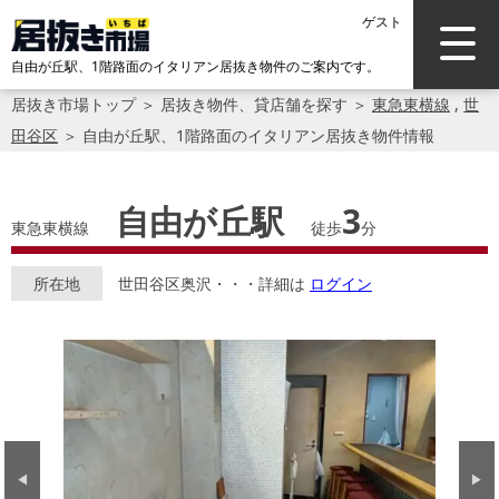
ゲスト
自由が丘駅、1階路面のイタリアン居抜き物件のご案内です。
居抜き市場トップ
＞
居抜き物件、貸店舗を探す
＞
東急東横線
,
世
田谷区
＞
自由が丘駅、1階路面のイタリアン居抜き物件情報
自由が丘駅
3
東急東横線
徒歩
分
所在地
世田谷区奥沢・・・詳細は
ログイン
Previous
Next