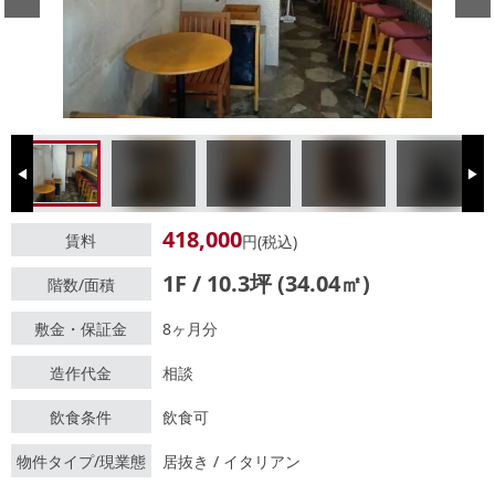
Previous
Next
418,000
賃料
円(税込)
1F / 10.3坪 (34.04㎡)
階数/面積
敷金・保証金
8ヶ月分
造作代金
相談
飲食条件
飲食可
物件タイプ/現業態
居抜き / イタリアン