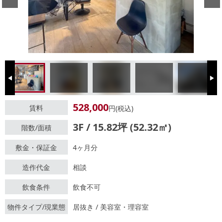
Previous
Next
528,000
賃料
円(税込)
3F / 15.82坪 (52.32㎡)
階数/面積
敷金・保証金
4ヶ月分
造作代金
相談
飲食条件
飲食不可
物件タイプ/現業態
居抜き / 美容室・理容室