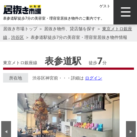
ゲスト
表参道駅徒歩7分の美容室・理容室居抜き物件のご案内です。
居抜き市場トップ
＞
居抜き物件、貸店舗を探す
＞
東京メトロ銀座
線
,
渋谷区
＞
表参道駅徒歩7分の美容室・理容室居抜き物件情報
表参道駅
7
東京メトロ銀座線
徒歩
分
所在地
渋谷区神宮前・・・詳細は
ログイン
Previous
Next